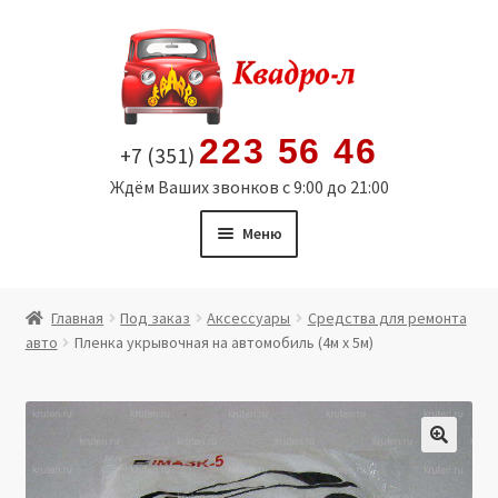
Перейти
Перейти
к
к
навигации
содержимому
223 56 46
+7 (351)
Ждём Ваших звонков с 9:00 до 21:00
Меню
Главная
Главная
Под заказ
Аксессуары
Средства для ремонта
авто
Пленка укрывочная на автомобиль (4м х 5м)
Витрина
Мой аккаунт
Политика в отношении обработки персональных
🔍
данных