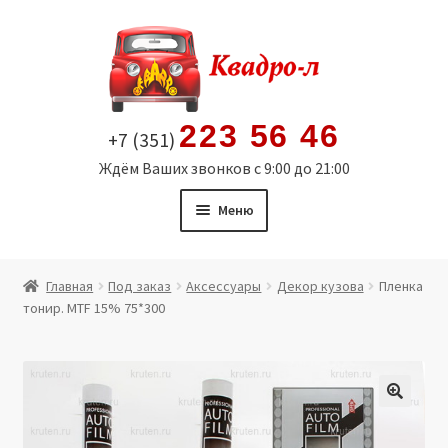
Перейти
Перейти
к
к
навигации
содержимому
223 56 46
+7 (351)
Ждём Ваших звонков с 9:00 до 21:00
Меню
Главная
Главная
Под заказ
Аксессуары
Декор кузова
Пленка
тонир. MTF 15% 75*300
Витрина
Мой аккаунт
Политика в отношении обработки персональных
🔍
данных