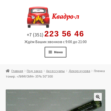
Перейти
Перейти
к
к
навигации
содержимому
223 56 46
+7 (351)
Ждём Ваших звонков с 9:00 до 21:00
Меню
Главная
Главная
Под заказ
Аксессуары
Декор кузова
Пленка
тонир. «ЛИМУЗИН» 35% 50*300
Витрина
Мой аккаунт
Политика в отношении обработки персональных
🔍
данных