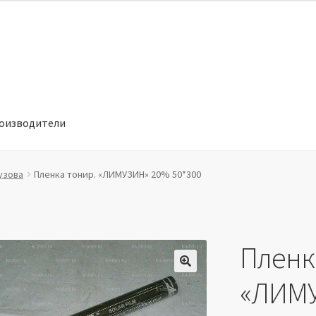
оизводители
отношении обработки персональных данных
Производители
узова
Пленка тонир. «ЛИМУЗИН» 20% 50*300
Пленк
🔍
«ЛИМУ