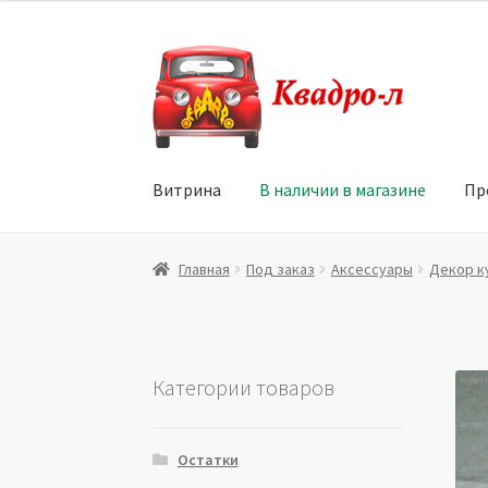
Перейти
Перейти
к
к
навигации
содержимому
Витрина
В наличии в магазине
Пр
Главная
Витрина
Мой аккаунт
Политика в 
Главная
Под заказ
Аксессуары
Декор к
Юридические данные
Категории товаров
Остатки