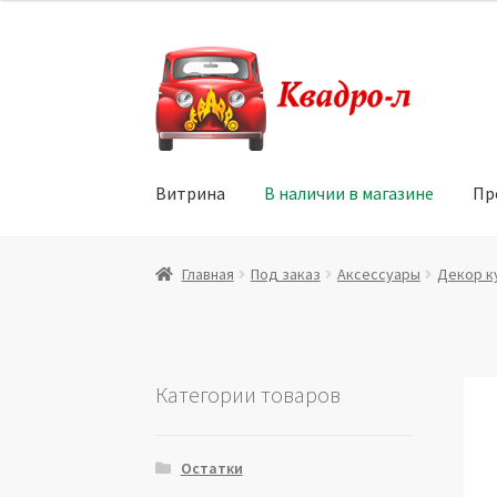
Перейти
Перейти
к
к
навигации
содержимому
Витрина
В наличии в магазине
Пр
Главная
Витрина
Мой аккаунт
Политика в 
Главная
Под заказ
Аксессуары
Декор к
Юридические данные
Категории товаров
Остатки