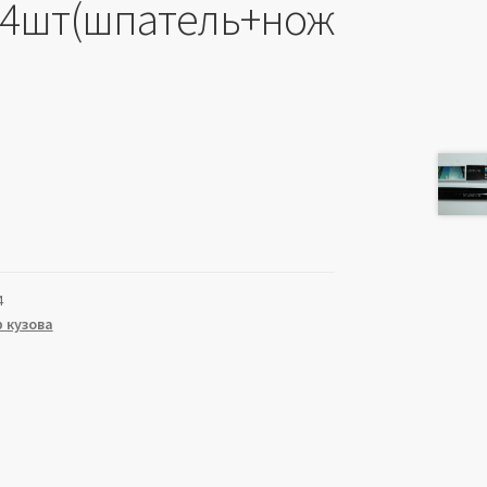
=4шт(шпатель+нож
4
 кузова