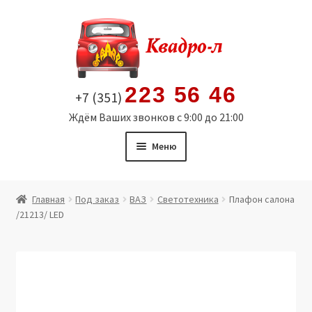
Перейти
Перейти
к
к
навигации
содержимому
223 56 46
+7 (351)
Ждём Ваших звонков с 9:00 до 21:00
Меню
Главная
Главная
Под заказ
ВАЗ
Светотехника
Плафон салона
/21213/ LED
Витрина
Мой аккаунт
Политика в отношении обработки персональных
данных