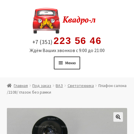
Перейти
Перейти
к
к
навигации
содержимому
223 56 46
+7 (351)
Ждём Ваших звонков с 9:00 до 21:00
Меню
Главная
Главная
Под заказ
ВАЗ
Светотехника
Плафон салона
/2108/ глазок без рамки
Витрина
Мой аккаунт
Политика в отношении обработки персональных
🔍
данных