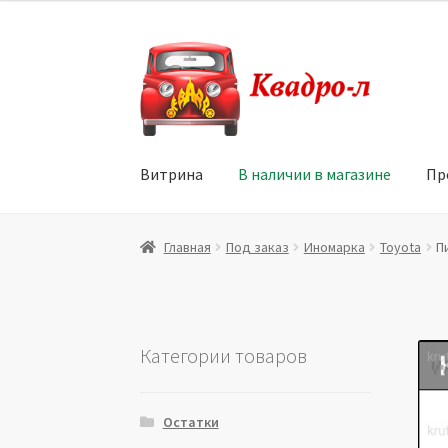
Перейти
Перейти
к
к
навигации
содержимому
Витрина
В наличии в магазине
Пр
Главная
Витрина
Мой аккаунт
Политика в 
Главная
Под заказ
Иномарка
Toyota
П
Юридические данные
Категории товаров
Остатки