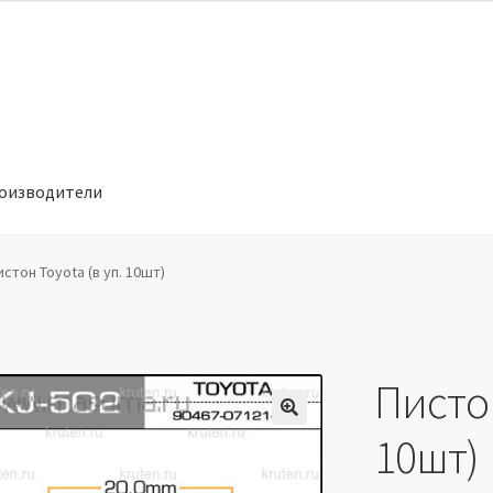
оизводители
отношении обработки персональных данных
Производители
истон Toyota (в уп. 10шт)
Пистон
🔍
10шт)