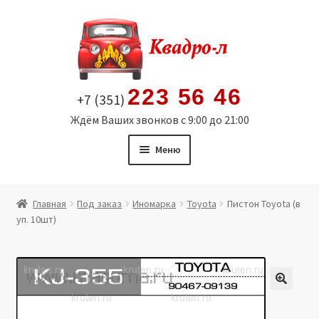
Перейти
Перейти
к
к
навигации
содержимому
223 56 46
+7 (351)
Ждём Ваших звонков с 9:00 до 21:00
Меню
Главная
Главная
Под заказ
Иномарка
Toyota
Пистон Toyota (в
уп. 10шт)
Витрина
Мой аккаунт
Политика в отношении обработки персональных
🔍
данных