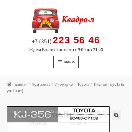
Перейти
Перейти
к
к
навигации
содержимому
223 56 46
+7 (351)
Ждём Ваших звонков с 9:00 до 21:00
Меню
Главная
Главная
Под заказ
Иномарка
Toyota
Пистон Toyota (в
уп. 10шт)
Витрина
Мой аккаунт
Политика в отношении обработки персональных
🔍
данных