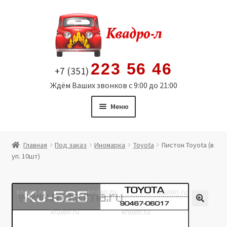
Перейти
Перейти
к
к
навигации
содержимому
223 56 46
+7 (351)
Ждём Ваших звонков с 9:00 до 21:00
Меню
Главная
Главная
Под заказ
Иномарка
Toyota
Пистон Toyota (в
уп. 10шт)
Витрина
Мой аккаунт
Политика в отношении обработки персональных
🔍
данных