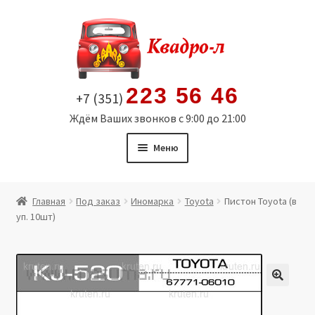
Перейти
Перейти
к
к
навигации
содержимому
223 56 46
+7 (351)
Ждём Ваших звонков с 9:00 до 21:00
Меню
Главная
Главная
Под заказ
Иномарка
Toyota
Пистон Toyota (в
уп. 10шт)
Витрина
Мой аккаунт
Политика в отношении обработки персональных
🔍
данных