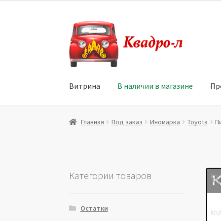
Перейти
Перейти
к
к
навигации
содержимому
Витрина
В наличии в магазине
Пр
Главная
Витрина
Мой аккаунт
Политика в 
Главная
Под заказ
Иномарка
Toyota
П
Юридические данные
Категории товаров
Остатки