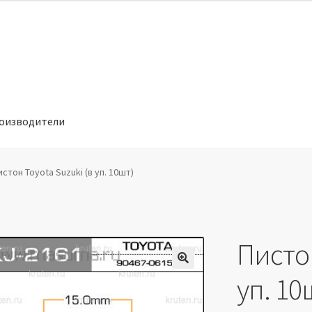
оизводители
отношении обработки персональных данных
Производители
истон Toyota Suzuki (в уп. 10шт)
Пистон
🔍
уп. 10