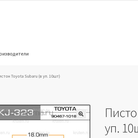
оизводители
отношении обработки персональных данных
Производители
истон Toyota Subaru (в уп. 10шт)
Пистон
🔍
уп. 10