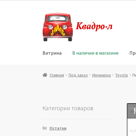
Перейти
Перейти
к
к
навигации
содержимому
Витрина
В наличии в магазине
Пр
Главная
Витрина
Мой аккаунт
Политика в 
Главная
Под заказ
Иномарка
Toyota
П
Юридические данные
Категории товаров
Остатки