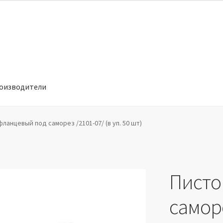
оизводители
отношении обработки персональных данных
Производители
ланцевый под саморез /2101-07/ (в уп. 50 шт)
Писто
саморе