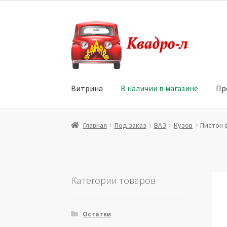
Перейти
Перейти
к
к
навигации
содержимому
Витрина
В наличии в магазине
Пр
Главная
Витрина
Мой аккаунт
Политика в 
Главная
Под заказ
ВАЗ
Кузов
Пистон ф
Юридические данные
Категории товаров
Остатки