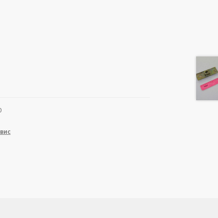
0
вис