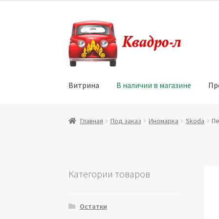
Перейти
Перейти
к
к
навигации
содержимому
Витрина
В наличии в магазине
Пр
Главная
Витрина
Мой аккаунт
Политика в 
Главная
Под заказ
Иномарка
Skoda
Пе
Юридические данные
Категории товаров
Остатки