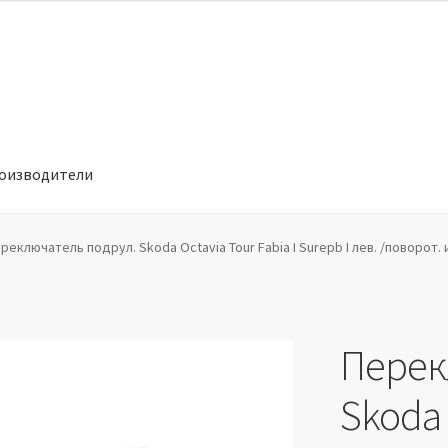
оизводители
отношении обработки персональных данных
Производители
реключатель подрул. Skoda Octavia Tour Fabia I Surepb I лев. /поворот.
Перек
Skoda 