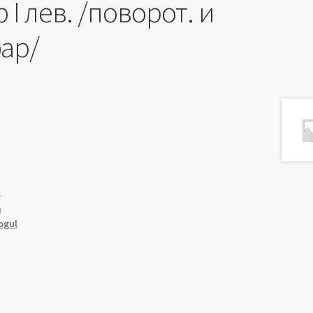
 I лев. /поворот. и
фар/
1
a
ogul