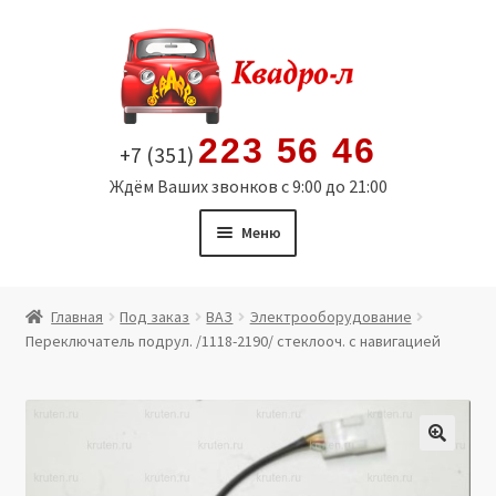
Перейти
Перейти
к
к
навигации
содержимому
223 56 46
+7 (351)
Ждём Ваших звонков с 9:00 до 21:00
Меню
Главная
Главная
Под заказ
ВАЗ
Электрооборудование
Переключатель подрул. /1118-2190/ стеклооч. с навигацией
Витрина
Мой аккаунт
Политика в отношении обработки персональных
🔍
данных