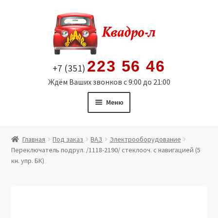
Перейти
Перейти
к
к
навигации
содержимому
223 56 46
+7 (351)
Ждём Ваших звонков с 9:00 до 21:00
Меню
Главная
Главная
Под заказ
ВАЗ
Электрооборудование
Переключатель подрул. /1118-2190/ стеклооч. с навигацией (5
Витрина
кн. упр. БК)
Мой аккаунт
Политика в отношении обработки персональных
данных