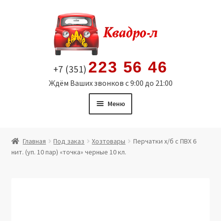
Перейти
Перейти
к
к
навигации
содержимому
223 56 46
+7 (351)
Ждём Ваших звонков с 9:00 до 21:00
Меню
Главная
Главная
Под заказ
Хозтовары
Перчатки х/б с ПВХ 6
нит. (уп. 10 пар) «точка» черные 10 кл.
Витрина
Мой аккаунт
Политика в отношении обработки персональных
данных