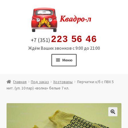
Перейти
Перейти
к
к
навигации
содержимому
223 56 46
+7 (351)
Ждём Ваших звонков с 9:00 до 21:00
Меню
Главная
Главная
Под заказ
Хозтовары
Перчатки х/б с ПВХ 5
нит. (уп. 10 пар) «волна» белые 7 кл.
Витрина
Мой аккаунт
Политика в отношении обработки персональных
🔍
данных