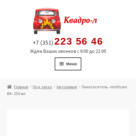
Перейти
Перейти
к
к
навигации
содержимому
223 56 46
+7 (351)
Ждём Ваших звонков с 9:00 до 21:00
Меню
Главная
Главная
Под заказ
Автохимия
Пеногаситель «Antifoam
IM» 250 мл
Витрина
Мой аккаунт
Политика в отношении обработки персональных
данных