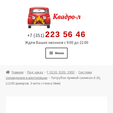
Перейти
Перейти
к
к
навигации
содержимому
223 56 46
+7 (351)
Ждём Ваших звонков с 9:00 до 21:00
Меню
Главная
Главная
Под заказ
Г-3110, 3102, 3302
Система
охлаждения и вентиляции
Патрубок прямой силикон d 20,
Витрина
L1100 армиров. 3 нити стенка (4мм)
Мой аккаунт
Политика в отношении обработки персональных
данных