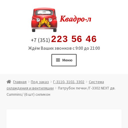
Перейти
Перейти
к
к
навигации
содержимому
223 56 46
+7 (351)
Ждём Ваших звонков с 9:00 до 21:00
Меню
Главная
Главная
Под заказ
Г-3110, 3102, 3302
Система
охлаждения и вентиляции
Патрубок печки /Г-3302 NEXT дв.
Витрина
Cummins/ (6 шт) силикон
Мой аккаунт
Политика в отношении обработки персональных
данных