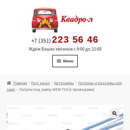
Перейти
Перейти
к
к
навигации
содержимому
223 56 46
+7 (351)
Ждём Ваших звонков с 9:00 до 21:00
Меню
Главная
Главная
Под заказ
Автолампы
Патроны и разъемы для
ламп
Патрон под лампу W5W Т10 (с проводами)
Витрина
Мой аккаунт
Политика в отношении обработки персональных
🔍
данных