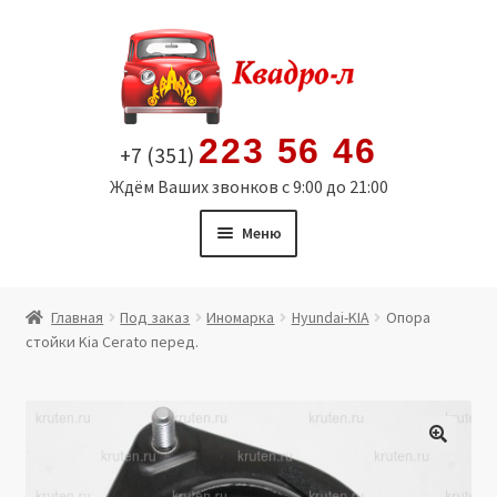
Перейти
Перейти
к
к
навигации
содержимому
223 56 46
+7 (351)
Ждём Ваших звонков с 9:00 до 21:00
Меню
Главная
Главная
Под заказ
Иномарка
Hyundai-KIA
Опора
стойки Kia Cerato перед.
Витрина
Мой аккаунт
Политика в отношении обработки персональных
🔍
данных