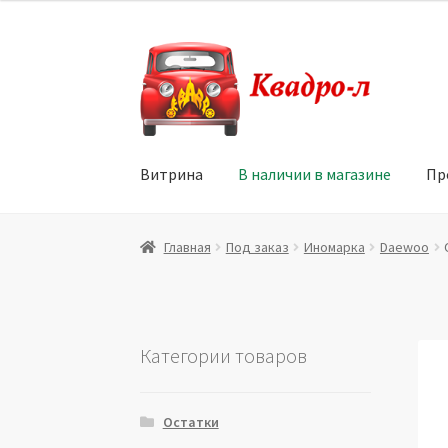
Перейти
Перейти
к
к
навигации
содержимому
Витрина
В наличии в магазине
Пр
Главная
Витрина
Мой аккаунт
Политика в 
Главная
Под заказ
Иномарка
Daewoo
Юридические данные
Категории товаров
Остатки