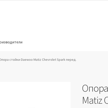
оизводители
отношении обработки персональных данных
Производители
Опора стойки Daewoo Matiz Chevrolet Spark перед.
Опора
Matiz 