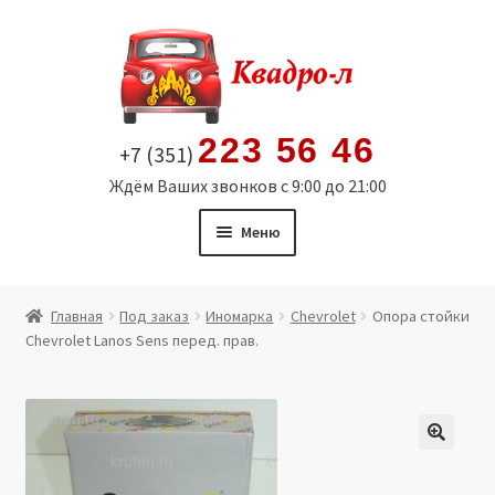
Перейти
Перейти
к
к
навигации
содержимому
223 56 46
+7 (351)
Ждём Ваших звонков с 9:00 до 21:00
Меню
Главная
Главная
Под заказ
Иномарка
Chevrolet
Опора стойки
Chevrolet Lanos Sens перед. прав.
Витрина
Мой аккаунт
Политика в отношении обработки персональных
🔍
данных