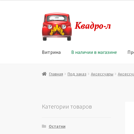
Перейти
Перейти
к
к
навигации
содержимому
Витрина
В наличии в магазине
Пр
Главная
Витрина
Мой аккаунт
Политика в 
Главная
Под заказ
Аксессуары
Аксессу
Юридические данные
Категории товаров
Остатки