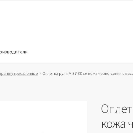
оизводители
отношении обработки персональных данных
Производители
ары внутрисалонные
Оплетка руля M 37-38 см кожа черно-синяя с ма
Оплетк
кожа 