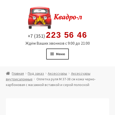
Перейти
Перейти
к
к
навигации
содержимому
223 56 46
+7 (351)
Ждём Ваших звонков с 9:00 до 21:00
Меню
Главная
Главная
Под заказ
Аксессуары
Аксессуары
внутрисалонные
Оплетка руля M 37-38 см кожа черно-
Витрина
карбоновая с масажной вставкой и серой полоской
Мой аккаунт
Политика в отношении обработки персональных
данных