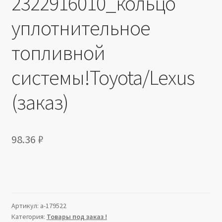
2322916010_кольцо
уплотнительное
топливной
системы!Toyota/Lexus
(заказ)
98.36
₽
Артикул:
a-179522
Категория:
Товары под заказ !