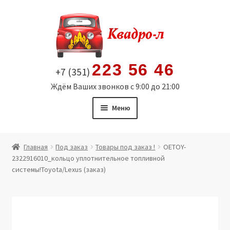
Перейти
Перейти
к
к
навигации
содержимому
223 56 46
+7 (351)
Ждём Ваших звонков с 9:00 до 21:00
Меню
Главная
Главная
Под заказ
Товары под заказ !
OETOY-
2322916010_кольцо уплотнительное топливной
Витрина
системы!Toyota/Lexus (заказ)
Мой аккаунт
Политика в отношении обработки персональных
данных