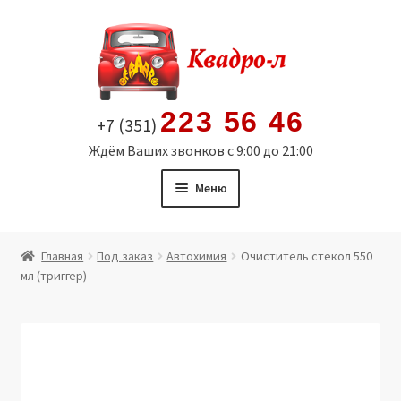
Перейти
Перейти
к
к
навигации
содержимому
223 56 46
+7 (351)
Ждём Ваших звонков с 9:00 до 21:00
Меню
Главная
Главная
Под заказ
Автохимия
Очиститель стекол 550
мл (триггер)
Витрина
Мой аккаунт
Политика в отношении обработки персональных
данных