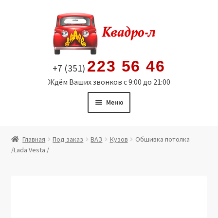
Перейти
Перейти
к
к
навигации
содержимому
223 56 46
+7 (351)
Ждём Ваших звонков с 9:00 до 21:00
Меню
Главная
Главная
Под заказ
ВАЗ
Кузов
Обшивка потолка
/Lada Vesta /
Витрина
Мой аккаунт
Политика в отношении обработки персональных
данных