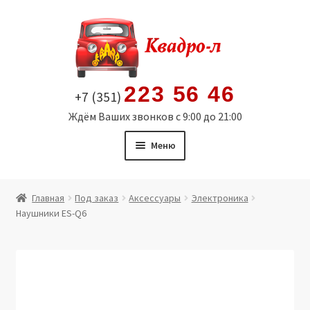
Перейти
Перейти
к
к
навигации
содержимому
223 56 46
+7 (351)
Ждём Ваших звонков с 9:00 до 21:00
Меню
Главная
Главная
Под заказ
Аксессуары
Электроника
Наушники ES-Q6
Витрина
Мой аккаунт
Политика в отношении обработки персональных
данных