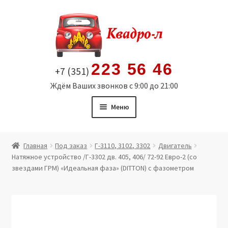
Перейти
Перейти
к
к
навигации
содержимому
223 56 46
+7 (351)
Ждём Ваших звонков с 9:00 до 21:00
Меню
Главная
Главная
Под заказ
Г-3110, 3102, 3302
Двигатель
Натяжное устройство /Г-3302 дв. 405, 406/ 72-92 Евро-2 (со
Витрина
звездами ГРМ) «Идеальная фаза» (DITTON) с фазометром
Мой аккаунт
Политика в отношении обработки персональных
данных