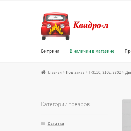
Перейти
Перейти
к
к
навигации
содержимому
Витрина
В наличии в магазине
Пр
Главная
Витрина
Мой аккаунт
Политика в 
Главная
Под заказ
Г-3110, 3102, 3302
Дв
Юридические данные
Категории товаров
Остатки