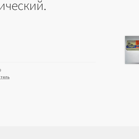
ический.
9
атель