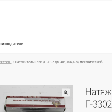
оизводители
отношении обработки персональных данных
Производители
игатель
Натяжитель цепи /Г-3302 дв. 405,406,409/ механический.
Натяж
🔍
Г-3302