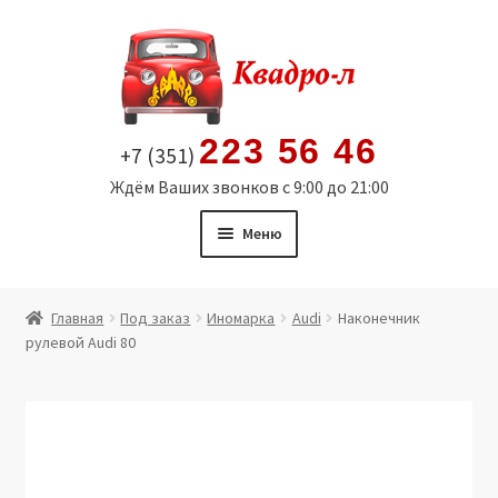
Перейти
Перейти
к
к
навигации
содержимому
223 56 46
+7 (351)
Ждём Ваших звонков с 9:00 до 21:00
Меню
Главная
Главная
Под заказ
Иномарка
Audi
Наконечник
рулевой Audi 80
Витрина
Мой аккаунт
Политика в отношении обработки персональных
данных