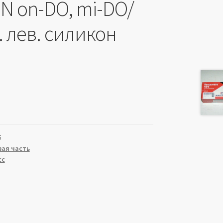
N on-DO, mi-DO/
 лев. силикон
5
ая часть
сс