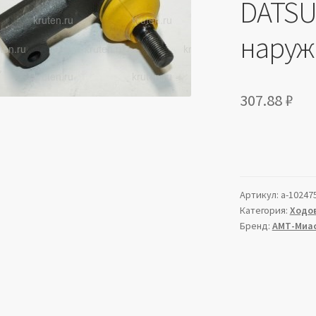
DATSU
наруж.
307.88
₽
Артикул:
a-10247
Категория:
Ходов
Бренд:
АМТ-Миа