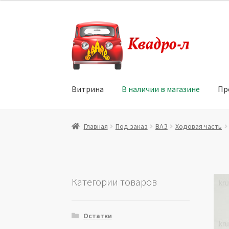
Перейти
Перейти
к
к
навигации
содержимому
Витрина
В наличии в магазине
Пр
Главная
Витрина
Мой аккаунт
Политика в 
Главная
Под заказ
ВАЗ
Ходовая часть
Юридические данные
Категории товаров
Остатки