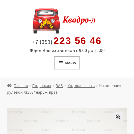
Перейти
Перейти
к
к
навигации
содержимому
223 56 46
+7 (351)
Ждём Ваших звонков с 9:00 до 21:00
Меню
Главная
Главная
Под заказ
ВАЗ
Ходовая часть
Наконечник
рулевой /2108/ наруж. прав.
Витрина
Мой аккаунт
Политика в отношении обработки персональных
🔍
данных