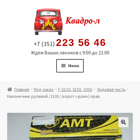
Перейти
Перейти
к
к
навигации
содержимому
223 56 46
+7 (351)
Ждём Ваших звонков с 9:00 до 21:00
Меню
Главная
Главная
Под заказ
Г-3110, 3102, 3302
Ходовая часть
Наконечник рулевой /2101/ (корот.+длин.) прав.
Витрина
Мой аккаунт
Политика в отношении обработки персональных
🔍
данных