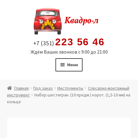
Перейти
Перейти
к
к
навигации
содержимому
223 56 46
+7 (351)
Ждём Ваших звонков с 9:00 до 21:00
Меню
Главная
Главная
Под заказ
Инструменты
Слесарно-монтажный
инструмент
Набор шестигран. (10 предм.) корот. (1,5-10 мм) на
Витрина
кольце
Мой аккаунт
Политика в отношении обработки персональных
данных