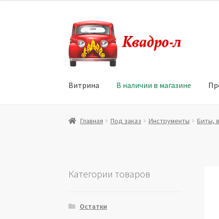
Перейти
Перейти
к
к
навигации
содержимому
Витрина
В наличии в магазине
Пр
Главная
Витрина
Мой аккаунт
Политика в 
Главная
Под заказ
Инструменты
Биты, 
Юридические данные
Категории товаров
Остатки