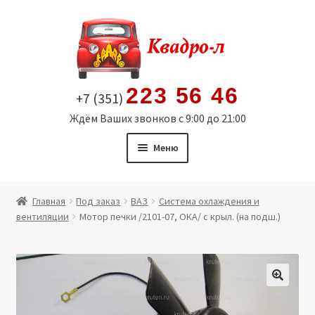
Перейти
Перейти
к
к
навигации
содержимому
223 56 46
+7 (351)
Ждём Ваших звонков с 9:00 до 21:00
Меню
Главная
Главная
Под заказ
ВАЗ
Система охлаждения и
вентиляции
Мотор печки /2101-07, ОКА/ с крыл. (на подш.)
Витрина
Мой аккаунт
Политика в отношении обработки персональных
🔍
данных