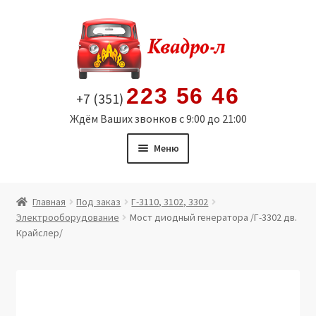
Перейти
Перейти
к
к
навигации
содержимому
223 56 46
+7 (351)
Ждём Ваших звонков с 9:00 до 21:00
Меню
Главная
Главная
Под заказ
Г-3110, 3102, 3302
Электрооборудование
Мост диодный генератора /Г-3302 дв.
Витрина
Крайслер/
Мой аккаунт
Политика в отношении обработки персональных
данных