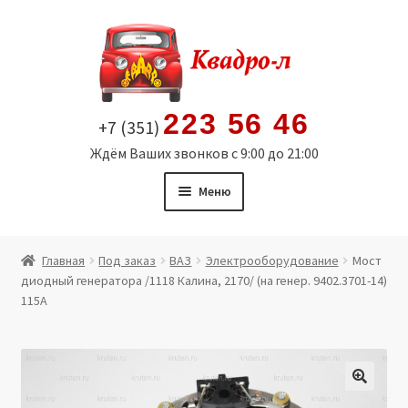
Перейти
Перейти
к
к
навигации
содержимому
223 56 46
+7 (351)
Ждём Ваших звонков с 9:00 до 21:00
Меню
Главная
Главная
Под заказ
ВАЗ
Электрооборудование
Мост
диодный генератора /1118 Калина, 2170/ (на генер. 9402.3701-14)
Витрина
115А
Мой аккаунт
Политика в отношении обработки персональных
🔍
данных