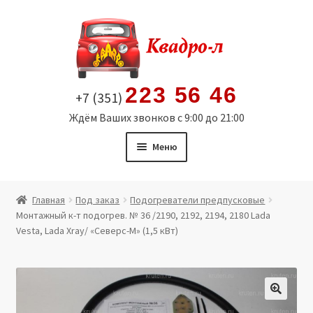
Перейти
Перейти
к
к
навигации
содержимому
223 56 46
+7 (351)
Ждём Ваших звонков с 9:00 до 21:00
Меню
Главная
Главная
Под заказ
Подогреватели предпусковые
Монтажный к-т подогрев. № 36 /2190, 2192, 2194, 2180 Lada
Витрина
Vesta, Lada Xray/ «Северс-М» (1,5 кВт)
Мой аккаунт
Политика в отношении обработки персональных
🔍
данных