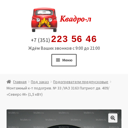
Перейти
Перейти
к
к
навигации
содержимому
223 56 46
+7 (351)
Ждём Ваших звонков с 9:00 до 21:00
Меню
Главная
Главная
Под заказ
Подогреватели предпусковые
Монтажный к-т подогрев. № 33 /УАЗ 3163 Патриот дв. 409/
Витрина
«Северс-М» (1,5 кВт)
Мой аккаунт
Политика в отношении обработки персональных
🔍
данных