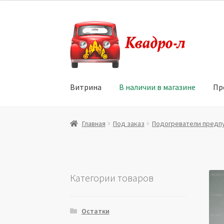
Перейти
Перейти
к
к
навигации
содержимому
Витрина
В наличии в магазине
Пр
Главная
Витрина
Мой аккаунт
Политика в 
Главная
Под заказ
Подогреватели предп
Юридические данные
Категории товаров
Остатки