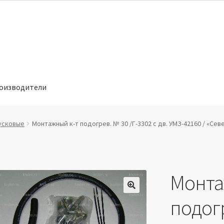
оизводители
отношении обработки персональных данных
Производители
усковые
Монтажный к-т подогрев. № 30 /Г-3302 с дв. УМЗ-42160 / «Севе
Монта
🔍
подогр