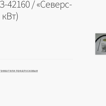
З-42160 / «Северс-
5 кВт)
греватели предпусковые