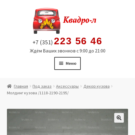
Перейти
Перейти
к
к
навигации
содержимому
223 56 46
+7 (351)
Ждём Ваших звонков с 9:00 до 21:00
Меню
Главная
Главная
Под заказ
Аксессуары
Декор кузова
Молдинг кузова /1118-2190-2195/
Витрина
Мой аккаунт
Политика в отношении обработки персональных
🔍
данных