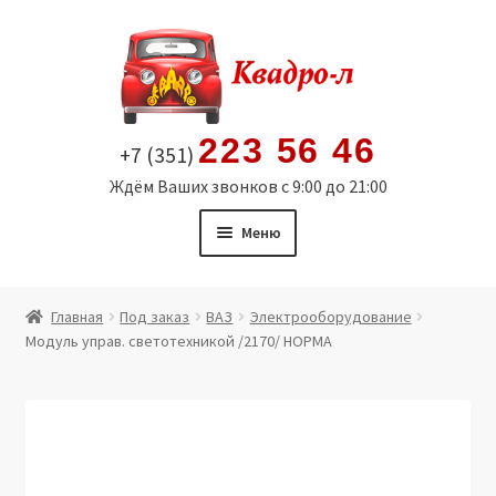
Перейти
Перейти
к
к
навигации
содержимому
223 56 46
+7 (351)
Ждём Ваших звонков с 9:00 до 21:00
Меню
Главная
Главная
Под заказ
ВАЗ
Электрооборудование
Модуль управ. светотехникой /2170/ НОРМА
Витрина
Мой аккаунт
Политика в отношении обработки персональных
данных