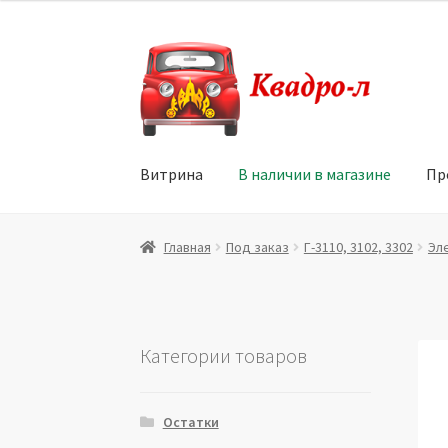
Перейти
Перейти
к
к
навигации
содержимому
Витрина
В наличии в магазине
Пр
Главная
Витрина
Мой аккаунт
Политика в 
Главная
Под заказ
Г-3110, 3102, 3302
Эл
Юридические данные
Категории товаров
Остатки