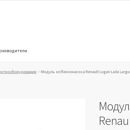
оизводители
отношении обработки персональных данных
Производители
ектрооборудование
Модуль эл/бензонасоса Renault Logan Lada Largu
Модул
Renaul